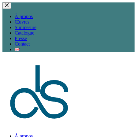
Passer
au
contenu
À propos
Œuvres
Sur mesure
Catalogue
Presse
Contact
À propos